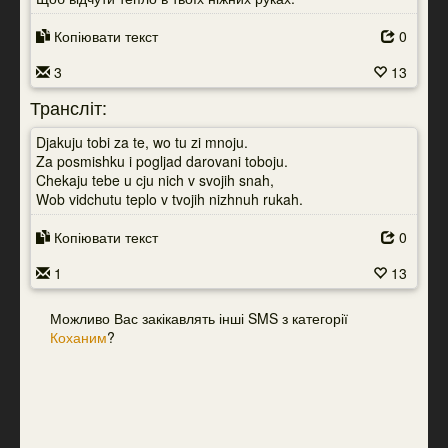
Копіювати текст
0
3
13
Трансліт:
Djakuju tobi za te, wo tu zi mnoju.
Za posmishku i pogljad darovani toboju.
Chekaju tebe u cju nich v svojih snah,
Wob vidchutu teplo v tvojih nizhnuh rukah.
Копіювати текст
0
1
13
Можливо Вас закікавлять інші SMS з категорії
Коханим
?