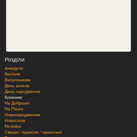
Розділи
Анекдоти
Весілля
Випускникам
День ангела
День народження
Коханим
На Добраніч
На Ранок
Новонародженим
Новосілля
Релігійні
Смішні / приколи / прикольні