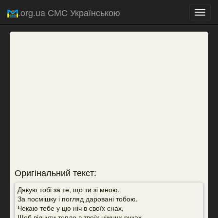
.org.ua СМС Українською
Toggl
navig
Оригінальний текст:
Дякую тобі за те, що ти зі мною.
За посмішку і погляд даровані тобою.
Чекаю тебе у цю ніч в своїх снах,
Щоб відчути тепло в твоїх ніжних руках.