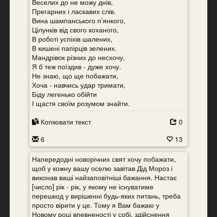
Веселих до не можу днів,
Прегарних і ласкавих слів.
Вина шампанського п’янкого,
Цілунків від свого коханого,
В роботі успіхів шалених,
В кишені папірців зелених.
Мандрівок різних до несхочу,
Я б теж поїздив - дуже хочу.
Не знаю, що ще побажати,
Хоча - навчись удар тримати,
Біду легенько обійти
І щастя своїм розумом знайти.
Копіювати текст
0
6
13
Напередодні новорічних свят хочу побажати,
щоб у кожну вашу оселю завітав Дід Мороз і
виконав ваші найзаповітніші бажання. Настає
[число] рік - рік, у якому не існуватиме
перешкод у вирішенні будь-яких питань, треба
просто вірити у це. Тому я Вам бажаю у
Новому році впевненості у собі, здійснення