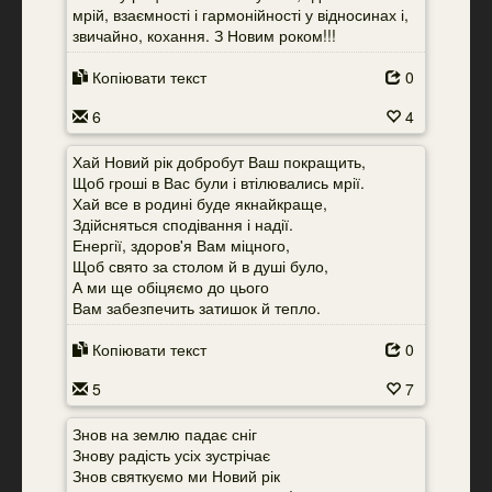
мрій, взаємності і гармонійності у відносинах і,
звичайно, кохання. З Новим роком!!!
Копіювати текст
0
6
4
Хай Новий рік добробут Ваш покращить,
Щоб гроші в Вас були і втілювались мрії.
Хай все в родині буде якнайкраще,
Здійсняться сподівання і надії.
Енергії, здоров'я Вам міцного,
Щоб свято за столом й в душі було,
А ми ще обіцяємо до цього
Вам забезпечить затишок й тепло.
Копіювати текст
0
5
7
Знов на землю падає сніг
Знову радість усіх зустрічає
Знов святкуємо ми Новий рік