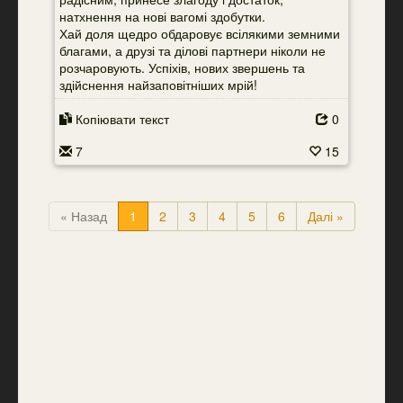
натхнення на нові вагомі здобутки.
Хай доля щедро обдаровує всілякими земними
благами, а друзі та ділові партнери ніколи не
розчаровують. Успіхів, нових звершень та
здійснення найзаповітніших мрій!
Копіювати текст
0
7
15
« Назад
1
2
3
4
5
6
Далі »