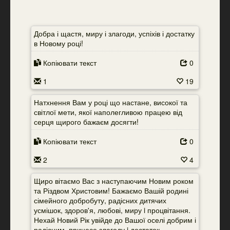
Добра і щастя, миру і злагоди, успіхів і достатку
в Новому році!
Копіювати текст
0
1
19
Натхнення Вам у році що настане, високої та
світлої мети, якої наполегливою працею від
серця щирого бажаєм досягти!
Копіювати текст
0
2
4
Щиро вітаємо Вас з наступаючим Новим роком
та Різдвом Христовим! Бажаємо Вашій родині
сімейного добробуту, радісних дитячих
усмішок, здоров'я, любові, миру i процвітання.
Нехай Новий Рік увійде до Вашої оселі добрим і
радісним, принесе злагоду i достаток,