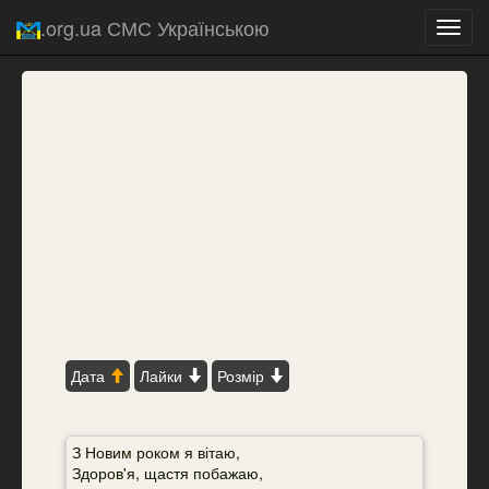
.org.ua СМС Українською
Toggl
navig
Дата
Лайки
Розмір
З Новим роком я вітаю,
Здоров'я, щастя побажаю,