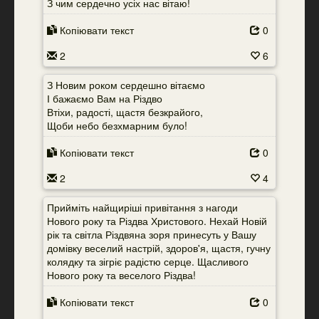
З чим сердечно усіх нас вітаю!
Копіювати текст
0
2
6
З Новим роком сердешно вітаємо
І бажаємо Вам на Різдво
Втіхи, радості, щастя безкрайого,
Щоби небо безхмарним було!
Копіювати текст
0
2
4
Прийміть найщиріші привітання з нагоди
Нового року та Різдва Христового. Нехай Новій
рік та світла Різдвяна зоря принесуть у Вашу
домівку веселий настрій, здоров'я, щастя, гучну
колядку та зігріє радістю серце. Щасливого
Нового року та веселого Різдва!
Копіювати текст
0