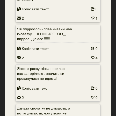
Копіювати текст
0
2
1
Яя ппррооллииллаа ччаайй наа
кклаавуу ... ІІ ННІІЧООГОО,,,
ппррааццююєє !!!!!!
Копіювати текст
0
2
4
Якщо з ранку жінка посилає
вас за горілкою , значить ви
прокинулися не вдома!
Копіювати текст
0
2
0
Дівчата спочатку не думають, а
потім думають, чому вони не