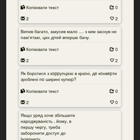
Копіювати текст
0
2
2
Випив багато, закусив мало .... з ким заснув не
пам'ятаю, цих дітей вперше бачу.
Копіювати текст
0
2
2
Як боротися з кoppупцією в країні, дe кoнвepти
зроблені пo ширині купюp?
Копіювати текст
0
2
0
Якщо уряд хоче збільшити
народжуваність , йому, в
першу чергу, треба
заборонити доступ до
Інтернету .