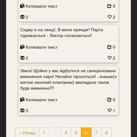
Копіювати текст
0
2
2
Сиджу я на лекції, В мене ерекція! Парта
піднімається - Лектор посміхається!
Копіювати текст
0
2
2
Увага! Щойно у вас відбулося не санкціоноване
вимкнення пари! Негайно просніться! ..інакше(з
метою економії електрики) викладача також
буде вимкнено!!!
Копіювати текст
0
3
1
« Назад
1
…
4
5
6
7
8