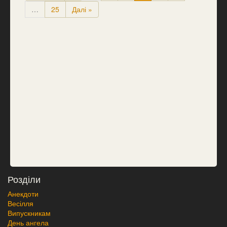
…
25
Далі »
Розділи
Анекдоти
Весілля
Випускникам
День ангела