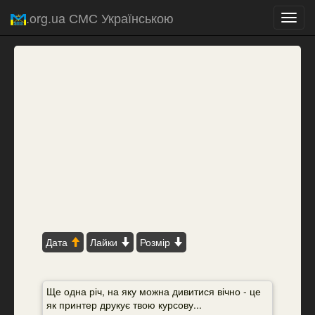
.org.ua СМС Українською
Toggl
navig
Дата
Лайки
Розмір
Ще одна річ, на яку можна дивитися вічно - це
як принтер друкує твою курсову...