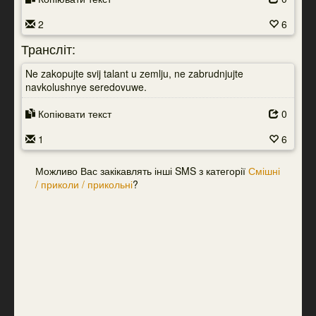
2
6
Трансліт:
Ne zakopujte svij talant u zemlju, ne zabrudnjujte
navkolushnye seredovuwe.
Копіювати текст
0
1
6
Можливо Вас закікавлять інші SMS з категорії
Смішні
/ приколи / прикольні
?