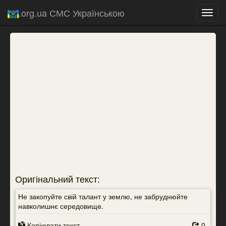
.org.ua СМС Українською
Toggl
navig
Оригінальний текст:
Не закопуйте свій талант у землю, не забруднюйте
навколишнє середовище.
Копіювати текст
0