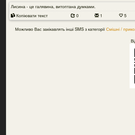
Лисина - це галявина, витоптана думками.
Копіювати текст
0
1
5
Можливо Вас закікавлять інші SMS з категорії
Смішні / прико
Ві