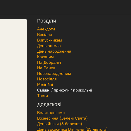
Розділи
Анекдоти
Весілля
Випускникам
День ангела
День народження
Коханим
На Добраніч
На Ранок
Новонародженим
Новосілля
Релігійні
Смішні / приколи / прикольні
Тости
Додаткові
Великодні смс
Вознесіння (Зелені Свята)
День Жінки (8 березня)
День захисника Вітчизни (23 лютого)