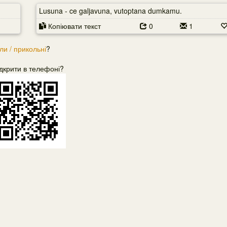
Lusuna - ce galjavuna, vutoptana dumkamu.
Копіювати текст
0
1
ли / прикольні
?
дкрити в телефоні?