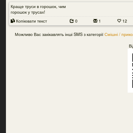
Краще труси в горошок, чим
горошок у трусах!
Копіювати текст
0
1
12
Можливо Вас закікавлять інші SMS з категорії
Смішні / прико
Ві