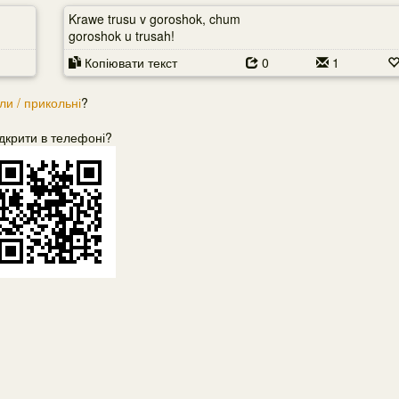
Krawe trusu v goroshok, chum
goroshok u trusah!
Копіювати текст
0
1
ли / прикольні
?
дкрити в телефоні?