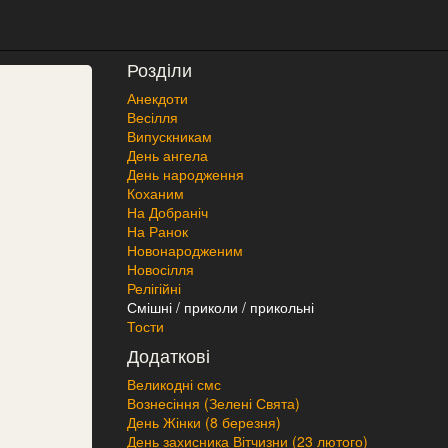
Розділи
Анекдоти
Весілля
Випускникам
День ангела
День народження
Коханим
На Добраніч
На Ранок
Новонародженим
Новосілля
Релігійні
Смішні / приколи / прикольні
Тости
Додаткові
Великодні смс
Вознесіння (Зелені Свята)
День Жінки (8 березня)
День захисника Вітчизни (23 лютого)