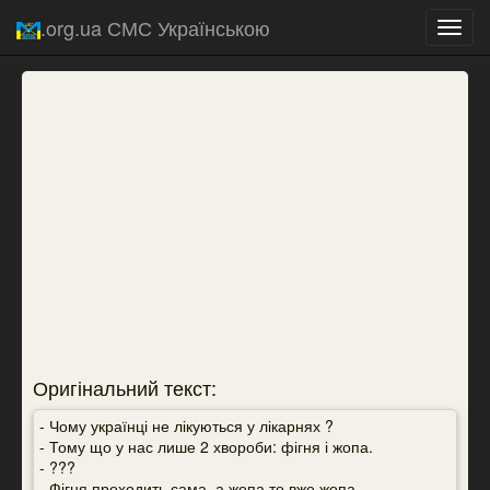
.org.ua СМС Українською
Toggl
navig
Оригінальний текст:
- Чому українці не лікуються у лікарнях ?
- Тому що у нас лише 2 хвороби: фігня і жопа.
- ???
- Фігня проходить сама, а жопа то вже жопа.