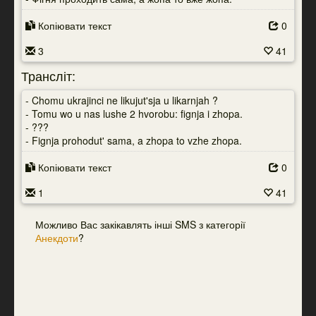
Копіювати текст
0
3
41
Трансліт:
- Chomu ukrajinci ne likujut'sja u likarnjah ?
- Tomu wo u nas lushe 2 hvorobu: fignja i zhopa.
- ???
- Fignja prohodut' sama, a zhopa to vzhe zhopa.
Копіювати текст
0
1
41
Можливо Вас закікавлять інші SMS з категорії
Анекдоти
?