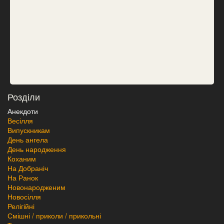
Розділи
Анекдоти
Весілля
Випускникам
День ангела
День народження
Коханим
На Добраніч
На Ранок
Новонародженим
Новосілля
Релігійні
Смішні / приколи / прикольні