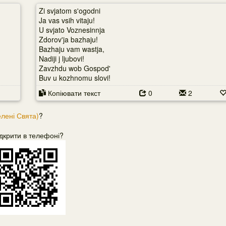
Zi svjatom s'ogodni
Ja vas vsih vitaju!
U svjato Voznesinnja
Zdorov'ja bazhaju!
Bazhaju vam wastja,
Nadiji j ljubovi!
Zavzhdu wob Gospod'
Buv u kozhnomu slovi!
Копіювати текст
0
2
елені Свята)
?
дкрити в телефоні?