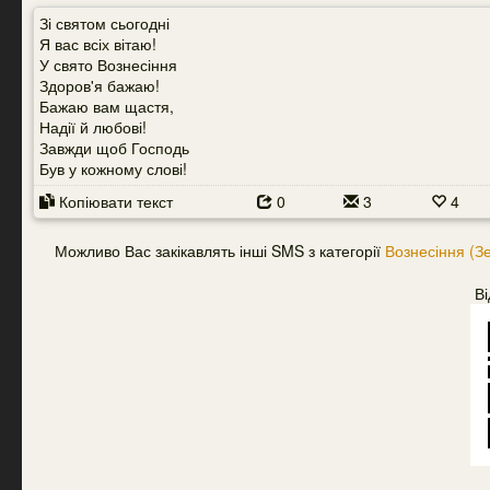
Зі святом сьогодні
Я вас всіх вітаю!
У свято Вознесіння
Здоров'я бажаю!
Бажаю вам щастя,
Надії й любові!
Завжди щоб Господь
Був у кожному слові!
Копіювати текст
0
3
4
Можливо Вас закікавлять інші SMS з категорії
Вознесіння (З
Ві