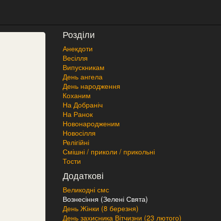
Розділи
Анекдоти
Весілля
Випускникам
День ангела
День народження
Коханим
На Добраніч
На Ранок
Новонародженим
Новосілля
Релігійні
Смішні / приколи / прикольні
Тости
Додаткові
Великодні смс
Вознесіння (Зелені Свята)
День Жінки (8 березня)
День захисника Вітчизни (23 лютого)