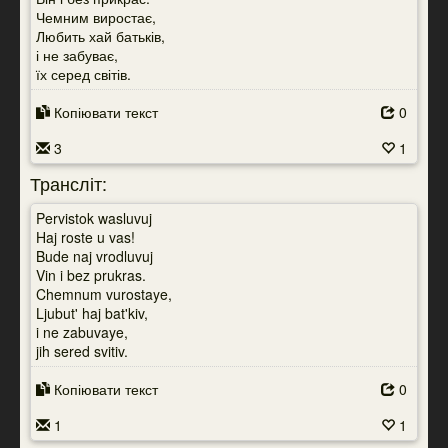
Чемним виростає,
Любить хай батьків,
і не забуває,
їх серед світів.
Копіювати текст
0
3
1
Трансліт:
Pervistok wasluvuj
Haj roste u vas!
Bude naj vrodluvuj
Vin i bez prukras.
Chemnum vurostaye,
Ljubut' haj bat'kiv,
i ne zabuvaye,
jih sered svitiv.
Копіювати текст
0
1
1