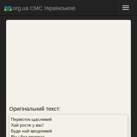
.org.ua СМС Українською
Toggl
navig
Оригінальний текст:
Первісток щасливий
Хай росте у вас!
Буде най вродливий
Він і без прикрас.