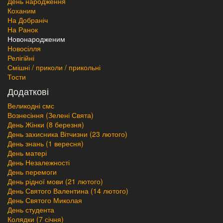
День народження
Коханим
На Добраніч
На Ранок
Новонародженим
Новосілля
Релігійні
Смішні / приколи / прикольні
Тости
Додаткові
Великодні смс
Вознесіння (Зелені Свята)
День Жінки (8 березня)
День захисника Вітчизни (23 лютого)
День знань (1 вересня)
День матері
День Незалежності
День перемоги
День рідної мови (21 лютого)
День Святого Валентина (14 лютого)
День Святого Миколая
День студента
Колядки (7 січня)