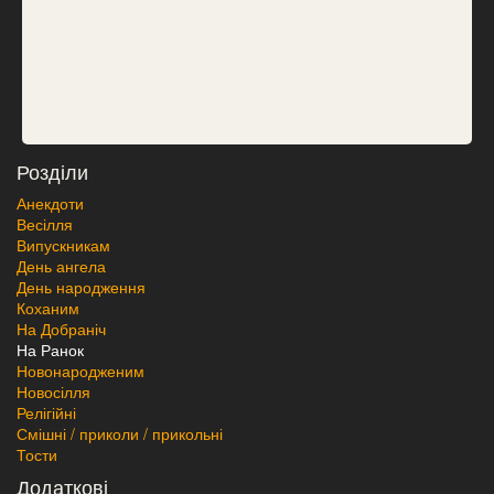
Розділи
Анекдоти
Весілля
Випускникам
День ангела
День народження
Коханим
На Добраніч
На Ранок
Новонародженим
Новосілля
Релігійні
Смішні / приколи / прикольні
Тости
Додаткові