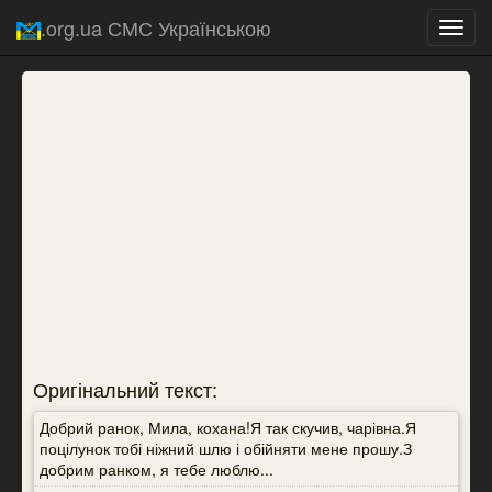
.org.ua СМС Українською
Toggl
navig
Оригінальний текст:
Добрий ранок, Мила, кохана!Я так скучив, чарівна.Я
поцілунок тобі ніжний шлю і обійняти мене прошу.З
добрим ранком, я тебе люблю...