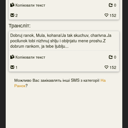
Копіювати текст
0
2
152
Трансліт:
Dobruj ranok, Mula, kohana!Ja tak skuchuv, charivna.Ja
pocilunok tobi nizhnuj shlju i obijnjatu mene proshu.Z
dobrum rankom, ja tebe ljublju...
Копіювати текст
0
1
152
Можливо Вас закікавлять інші SMS з категорії
На
Ранок
?