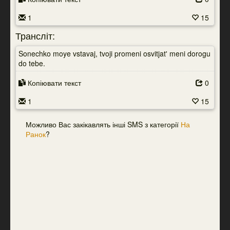
1
15
Трансліт:
Sonechko moye vstavaj, tvoji promeni osvitjat' meni dorogu
do tebe.
Копіювати текст
0
1
15
Можливо Вас закікавлять інші SMS з категорії
На
Ранок
?