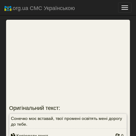
.org.ua СМС Українською
Toggl
navig
Оригінальний текст:
Сонечко моє вставай, твої промені освітять мені дорогу
до тебе.
Копіювати текст
0