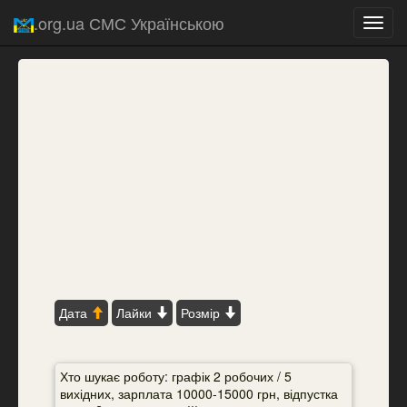
.org.ua СМС Українською
Toggl
navig
Дата
Лайки
Розмір
Хто шукає роботу: графік 2 робочих / 5
вихідних, зарплата 10000-15000 грн, відпустка