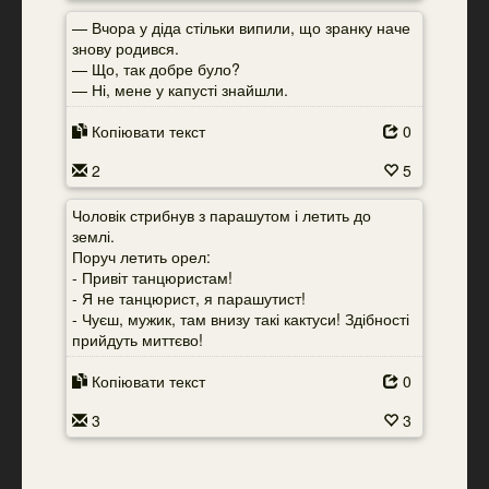
— Вчора у діда стільки випили, що зранку наче
знову родився.
— Що, так добре було?
— Ні, мене у капусті знайшли.
Копіювати текст
0
2
5
Чоловік стрибнув з парашутом і летить до
землі.
Поруч летить орел:
- Привіт танцюристам!
- Я не танцюрист, я парашутист!
- Чуєш, мужик, там внизу такі кактуси! Здібності
прийдуть миттєво!
Копіювати текст
0
3
3