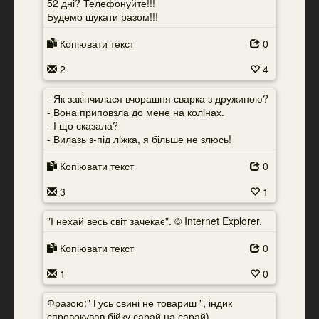
52 дні? Телефонуйте!!!
Будемо шукати разом!!!
Копіювати текст
0
2
4
- Як закінчилася вчорашня сварка з дружиною?
- Вона приповзла до мене на колінах.
- І що сказала?
- Вилазь з-під ліжка, я більше не злюсь!
Копіювати текст
0
3
1
"І нехай весь світ зачекає". © Internet Explorer.
Копіювати текст
0
1
0
Фразою:" Гусь свині не товариш ", індик
спровокував бійку сарай на сарай)