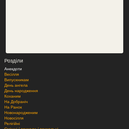
Розділи
Анекдоти
Весілля
Випускникам
День ангела
День народження
Коханим
На Добраніч
На Ранок
Новонародженим
Новосілля
Релігійні
Смішні / приколи / прикольні