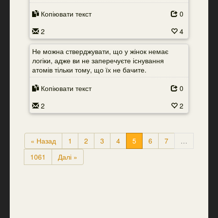
Копіювати текст
0
2
4
Не можна стверджувати, що у жінок немає
логіки, адже ви не заперечуєте існування
атомів тільки тому, що їх не бачите.
Копіювати текст
0
2
2
« Назад
1
2
3
4
5
6
7
…
1061
Далі »