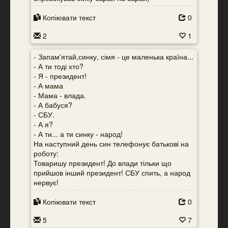
Копіювати текст
0
2
1
- Запам'ятай,синку, сімя - це маленька країна...
- А ти тоді хто?
- Я - президент!
- А мама
- Мама - влада.
- А бабуся?
- СБУ.
- А я?
- А ти... а ти синку - народ!
На наступний день син телефонує батькові на
роботу:
Товаришу президент! До влади тільки що
прийшов інший президент! СБУ спить, а народ
нервує!
Копіювати текст
0
5
7