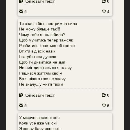
Копіювати текст
0
5
4
Ти знаєш біль нестримна сила
Не можу більше так!!!
Чому тебе я полюбила?
Щоб мучитись тепер так-сяк
Розбитись хочеться об скелю
Втікти від всіх навік
І загубитися душею
Щоб ти дивитися не зміг
Не зміг дивитись як я плачу
І тішився життям своїм
Бо я нічого вже не значу
Не значу...у житті твоїм
Копіювати текст
0
5
6
У місячні весняні ночі
Коли усе вже уві сні
Я знову бачу ясні очі -