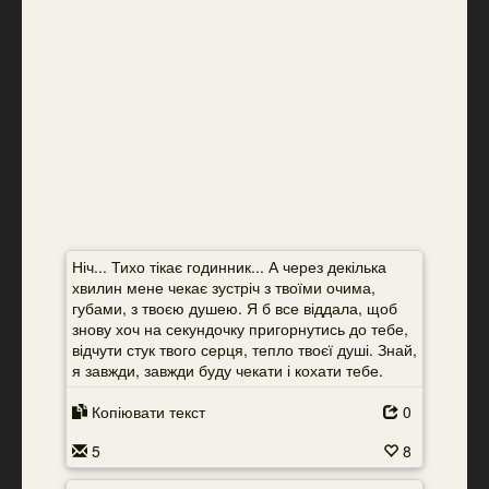
Ніч... Тихо тікає годинник... А через декілька
хвилин мене чекає зустріч з твоїми очима,
губами, з твоєю душею. Я б все віддала, щоб
знову хоч на секундочку пригорнутись до тебе,
відчути стук твого серця, тепло твоєї душі. Знай,
я завжди, завжди буду чекати і кохати тебе.
Копіювати текст
0
5
8