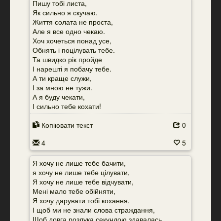
Пишу тобі листа,
Як сильно я скучаю.
Життя солата не проста,
Але я все одно чекаю.
Хоч хочеться понад усе,
Обнять і поцілувать тебе.
Та швидко рік пройде
І нарешті я побачу тебе.
А ти краще служи,
І за мною не тужи.
А я буду чекати,
І сильно тебе кохати!
Копіювати текст
0
4
5
Я хочу не лише тебе бачити,
я хочу не лише тебе цілувати,
Я хочу не лише тебе відчувати,
Мені мало тебе обійняти,
Я хочу дарувати тобі кохання,
І щоб ми не знали слова страждання,
Щоб довга розлука секундою здавалась,