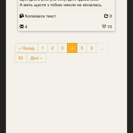
А мить щастя з тобою ніколи не кінчалась.
Копіювати текст
0
4
10
« Назад
1
2
3
4
5
6
…
52
Далі »