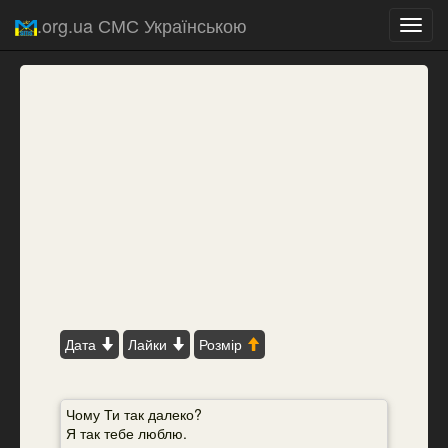
.org.ua СМС Українською
Toggl
navig
Дата
Лайки
Розмір
Чому Ти так далеко?
Я так тебе люблю.