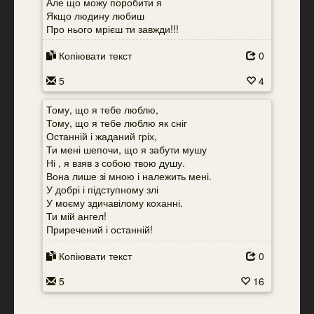
Але що можу поробити я
Якщо людину любиш
Про нього мрієш ти завжди!!!
Копіювати текст
0
5
4
Тому, що я тебе люблю,
Тому, що я тебе люблю як сніг
Останній і жаданий гріх,
Ти мені шепочи, що я забути мушу
Ні , я взяв з собою твою душу.
Вона лише зі мною і належить мені.
У добрі і підступному злі
У моєму здичавілому коханні.
Ти мій ангел!
Приречений і останній!
Копіювати текст
0
5
16