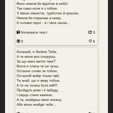
Воно немов би відлітає в небо!
Так само коли я з тобою,
З твоєю ніжністю, турботою й красою,
Немов би поринаю в казку,
А головні герої - я і твоя ласка...
Копіювати текст
0
5
6
Коханий, я Люблю Тебе,
А ти мене все ігноруєш,
За що мені життя таке?
Вночі я плачу-ти не чуэш,
Останнє слово за тобою,
Останній вибір тільки твій,
Ти знай, що я живу тобою,
А ти не хочеш бути мій!!!
Пройдуть роки і я забуду,
І серце стане камяне,
А ти, знайдеш свою кохану,
Або вона знайде тебе...