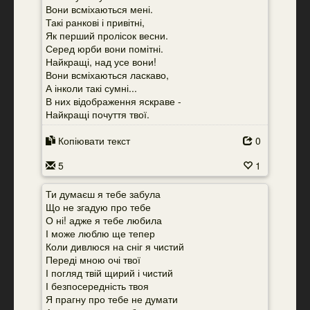
Вони всміхаються мені.
Такі ранкові і привітні,
Як перший пролісок весни.
Серед юрби вони помітні.
Найкращі, над усе вони!
Вони всміхаються ласкаво,
А інколи такі сумні...
В них відображення яскраве -
Найкращі почуття твої.
Копіювати текст
0
5
1
Ти думаєш я тебе забула
Що не згадую про тебе
О ні! адже я тебе любила
І може люблю ще тепер
Коли дивлюся на сніг я чистий
Переді мною очі твої
І погляд твій щирий і чистий
І безпосередність твоя
Я прагну про тебе не думати