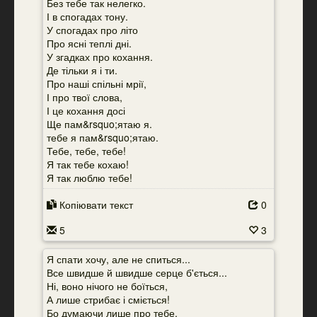
Без тебе так нелегко.
І в спогадах тону.
У спогадах про літо
Про ясні теплі дні.
У згадках про кохання.
Де тільки я і ти.
Про наші спільні мрії,
І про твої слова,
І це кохання досі
Ще пам&rsquo;ятаю я.
тебе я пам&rsquo;ятаю.
Тебе, тебе, тебе!
Я так тебе кохаю!
Я так люблю тебе!
Копіювати текст
0
5
3
Я спати хочу, але не спиться...
Все швидше й швидше серце б'ється...
Ні, воно нічого не боїться,
А лише стрибає і сміється!
Бо думаючи лише про тебе,