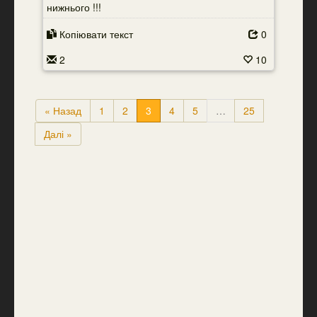
нижнього !!!
Копіювати текст
0
2
10
« Назад
1
2
3
4
5
…
25
Далі »