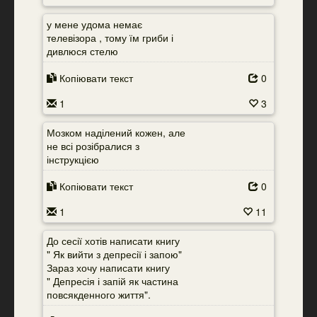
у мене удома немає
телевізора , тому їм гриби і
дивлюся стелю
Копіювати текст
0
1
3
Мозком наділений кожен, але
не всі розібралися з
інструкцією
Копіювати текст
0
1
11
До сесії хотів написати книгу
" Як вийти з депресії і запою"
Зараз хочу написати книгу
" Депресія і запій як частина
повсякденного життя".