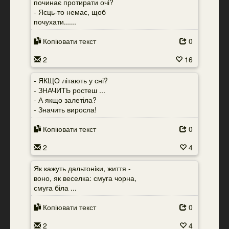
починає протирати очі?
- Яєць-то немає, щоб
почухати......
Копіювати текст
0
2
16
- ЯКЩО літають у сні?
- ЗНАЧИТЬ ростеш ...
- А якщо залетіла?
- Значить виросла!
Копіювати текст
0
2
4
Як кажуть дальтоніки, життя -
воно, як веселка: смуга чорна,
смуга біла ...
Копіювати текст
0
2
4