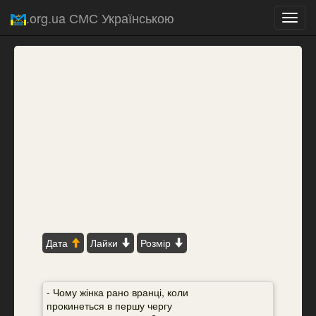
.org.ua СМС Українською
Toggl
navig
Дата
Лайки
Розмір
- Чому жінка рано вранці, коли
прокинеться в першу чергу