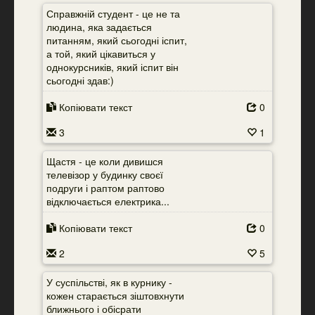
Справжній студент - це не та
людина, яка задається
питанням, який сьогодні іспит,
а той, який цікавиться у
однокурсників, який іспит він
сьогодні здав:)
Копіювати текст
0
3
1
Щастя - це коли дивишся
телевізор у будинку своєї
подруги і раптом раптово
відключається електрика...
Копіювати текст
0
2
5
У суспільстві, як в курнику -
кожен старається зіштовхнути
ближнього і обісрати