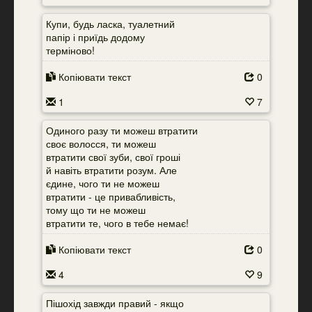
Купи, будь ласка, туалетний
папір і приїдь додому
терміново!
Копіювати текст
0
1
7
Одиного разу ти можеш втратити
своє волосся, ти можеш
втратити свої зуби, свої гроші
й навіть втратити розум. Але
єдине, чого ти не можеш
втратити - це привабливість,
тому що ти не можеш
втратити те, чого в тебе немає!
Копіювати текст
0
4
9
Пішохід завжди правий - якщо