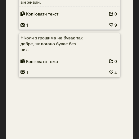
він живий.
Копіювати текст
0
1
9
Ніколи з грошима не буває так
добре, як погано буває без
них.
Копіювати текст
0
1
4