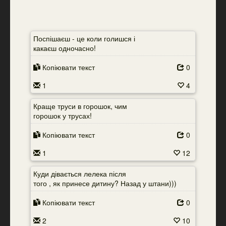
Поспішаєш - це коли голишся і
какаєш одночасно!
Копіювати текст
0
1
4
Краще труси в горошок, чим
горошок у трусах!
Копіювати текст
0
1
12
Куди дівається лелека після
того , як принесе дитину? Назад у штани)))
Копіювати текст
0
2
10