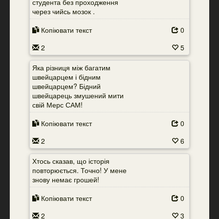
студента без проходження
через чийсь мозок .
Копіювати текст
0
2
5
Яка різниця між багатим
швейцарцем і бідним
швейцарцем? Бідний
швейцарець змушений мити
свій Мерс САМ!
Копіювати текст
0
2
6
Хтось сказав, що історія
повторюється. Точно! У мене
знову немає грошей!
Копіювати текст
0
2
3