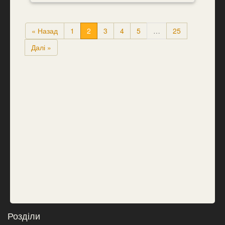
« Назад
1
2
3
4
5
…
25
Далі »
Розділи