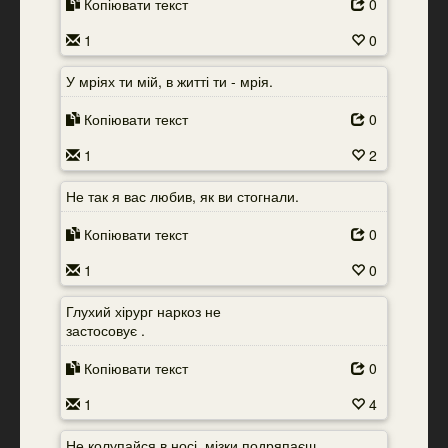
Копіювати текст
0
1
0
У мріях ти мій, в житті ти - мрія.
Копіювати текст
0
1
2
Не так я вас любив, як ви стогнали.
Копіювати текст
0
1
0
Глухий хірург наркоз не
застосовує .
Копіювати текст
0
1
4
Не колупайся в носі, мізки подряпаєш...