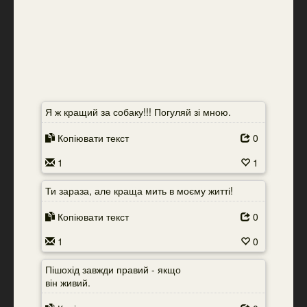
Я ж кращий за собаку!!! Погуляй зі мною.
Копіювати текст
0
1
1
Ти зараза, але краща мить в моєму житті!
Копіювати текст
0
1
0
Пішохід завжди правий - якщо
він живий.