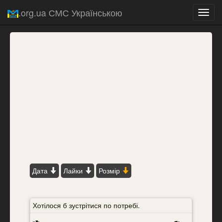
.org.ua СМС Українською
Toggl
navig
Дата
Лайки
Розмір
Хотілося б зустрітися по потребі.