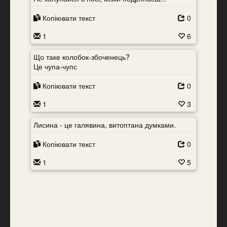
Копіювати текст
0
1
6
Що таке колобок-збоченець?
Це чупа-чупс
Копіювати текст
0
1
3
Лисина - це галявина, витоптана думками.
Копіювати текст
0
1
5