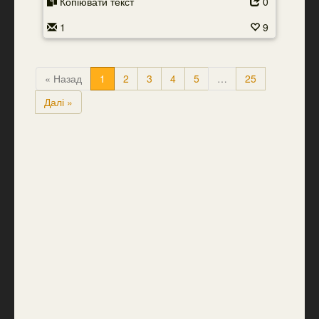
Копіювати текст
0
1
9
« Назад
1
2
3
4
5
…
25
Далі »