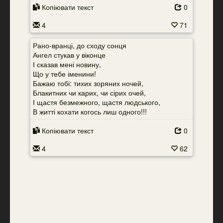
Копіювати текст
0
4
71
Рано-вранці, до сходу сонця
Ангел стукав у віконце
І сказав мені новину,
Що у тебе іменини!
Бажаю тобі: тихих зоряних ночей,
Блакитних чи карих, чи сірих очей,
І щастя безмежного, щастя людського,
В житті кохати когось лиш одного!!!
Копіювати текст
0
4
62