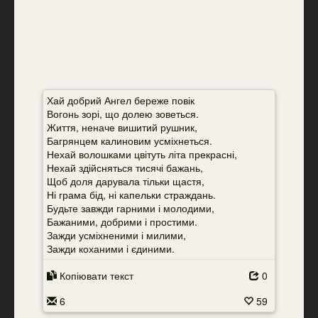
Хай добрий Ангел береже повік
Вогонь зорі, що долею зоветься.
Життя, неначе вишитий рушник,
Багрянцем калиновим усміхнеться.
Нехай волошками цвітуть літа прекрасні,
Нехай здійсняться тисячі бажань,
Щоб доля дарувала тільки щастя,
Ні грама бід, ні капельки страждань.
Будьте завжди гарними і молодими,
Бажаними, добрими і простими.
Зажди усміхненими і милими,
Зажди коханими і єдиними.
Копіювати текст
0
6
59