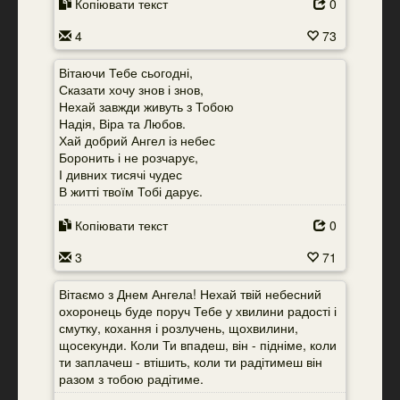
Копіювати текст
0
4
73
Вітаючи Тебе сьогодні,
Сказати хочу знов і знов,
Нехай завжди живуть з Тобою
Надія, Віра та Любов.
Хай добрий Ангел із небес
Боронить і не розчарує,
І дивних тисячі чудес
В житті твоїм Тобі дарує.
Копіювати текст
0
3
71
Вітаємо з Днем Ангела! Нехай твій небесний
охоронець буде поруч Тебе у хвилини радості і
смутку, кохання і розлучень, щохвилини,
щосекунди. Коли Ти впадеш, він - підніме, коли
ти заплачеш - втішить, коли ти радітимеш він
разом з тобою радітиме.