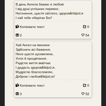
В день Ангела бажаю я любові
І від душі успішних перемог,
Натхнення, щастя світлого, здоров&rsquo;я
І хай тебе оберігає Бог!
Копіювати текст
0
2
54
Хай Ангел на іменини
Здійснить всі бажання,
Несе щастя щохвилини,
Успіх й процвітання.
Радістю життя вквітчає
І додасть здоров&lsquo;я,
Мудрістю благословляє,
Добром і любов&lsquo;ю!
Копіювати текст
0
3
52