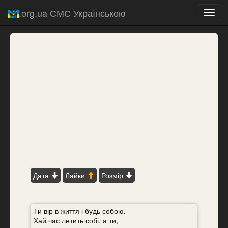
.org.ua СМС Українською
Toggl
navig
Дата
Лайки
Розмір
Ти вір в життя і будь собою.
Хай час летить собі, а ти,