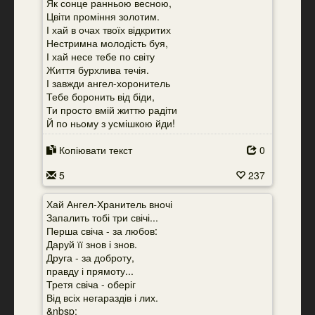
Як сонце ранньою весною,
Цвіти проміння золотим.
І хай в очах твоїх відкритих
Нестримна молодість буя,
І хай несе тебе по світу
Життя бурхлива течія.
І завжди ангел-хоронитель
Тебе боронить від біди,
Ти просто вмій життю радіти
Й по ньому з усмішкою йди!
Копіювати текст
0
5
237
Хай Ангел-Хранитель вночі
Запалить тобі три свічі...
Перша свіча - за любов:
Даруй її знов і знов.
Друга - за доброту,
правду і прямоту...
Третя свіча - оберіг
Від всіх негараздів і лих.
&nbsp;