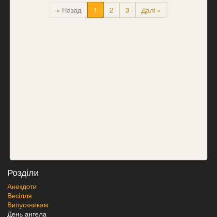
« Назад
1
2
3
Далі »
Розділи
Анекдоти
Весілля
Випускникам
День ангела