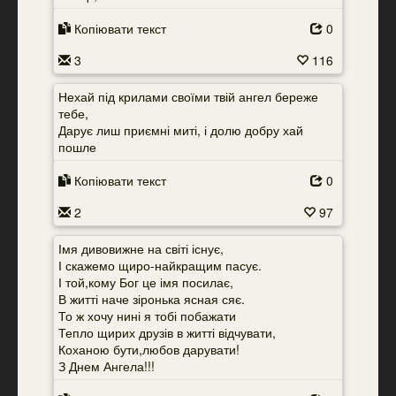
Копіювати текст
0
3
116
Нехай під крилами своїми твій ангел береже
тебе,
Дарує лиш приємні миті, і долю добру хай
пошле
Копіювати текст
0
2
97
Імя дивовижне на світі існує,
І скажемо щиро-найкращим пасує.
І той,кому Бог це імя посилає,
В житті наче зіронька ясная сяє.
То ж хочу нині я тобі побажати
Тепло щирих друзів в житті відчувати,
Коханою бути,любов дарувати!
З Днем Ангела!!!