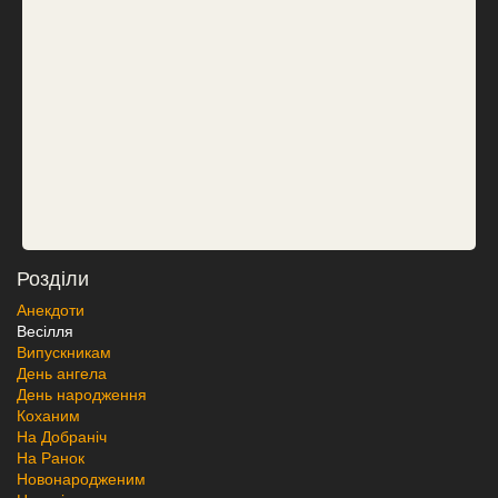
Розділи
Анекдоти
Весілля
Випускникам
День ангела
День народження
Коханим
На Добраніч
На Ранок
Новонародженим