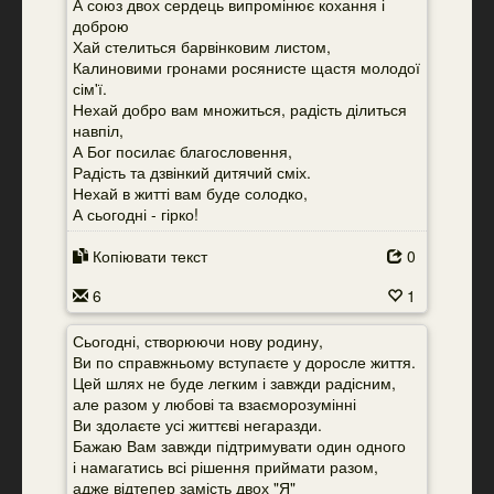
А союз двох сердець випромінює кохання і
доброю
Хай стелиться барвінковим листом,
Калиновими гронами росянисте щастя молодої
сім'ї.
Нехай добро вам множиться, радість ділиться
навпіл,
А Бог посилає благословення,
Радість та дзвінкий дитячий сміх.
Нехай в житті вам буде солодко,
А сьогодні - гірко!
Копіювати текст
0
6
1
Сьогодні, створюючи нову родину,
Ви по справжньому вступаєте у доросле життя.
Цей шлях не буде легким і завжди радісним,
але разом у любові та взаєморозумінні
Ви здолаєте усі життєві негаразди.
Бажаю Вам завжди підтримувати один одного
і намагатись всі рішення приймати разом,
адже відтепер замість двох "Я"