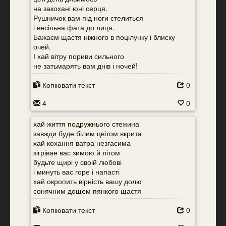
на закохані юні серця.
Рушничок вам під ноги стелиться
і весільна фата до лиця.
Бажаєм щастя ніжного в поцілунку і блиску
очей.
І хай вітру пориви сильного
не затьмарять вам днів і ночей!
Копіювати текст
0
4
0
хай життя подружнього стежина
завжди буде білим цвітом вкрита
хай кохання ватра незгасима
зігрівае вас зимою й літом
будьте щирі у своій любові
і минуть вас горе і напасті
хай окропить вірність вашу долю
сонячним дощем пянкого щастя
Копіювати текст
0