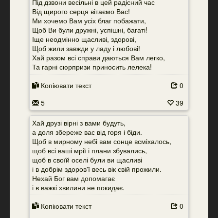
Під дзвони весільні в цей радісний час
Від щирого серця вітаємо Вас!
Ми хочемо Вам усіх благ побажати,
Щоб Ви були дружні, успішні, багаті!
Іще неодмінно щасливі, здорові,
Щоб жили завжди у ладу і любові!
Хай разом всі справи даються Вам легко,
Та гарні сюрпризи приносить лелека!
Копіювати текст
0
5
39
Хай друзі вірні з вами будуть,
а доля збереже вас від горя і біди.
Щоб в мирному небі вам сонце всміхалось,
щоб всі ваші мрії і плани збувались,
щоб в своїй оселі були ви щасливі
і в добрім здоров'ї весь вік свій прожили.
Нехай Бог вам допомагає
і в важкі хвилини не покидає.
Копіювати текст
0