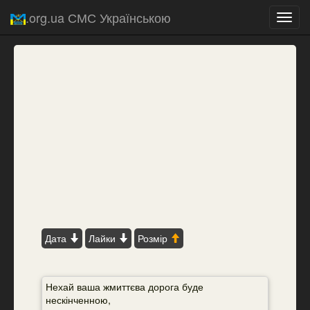
.org.ua СМС Українською
Toggl
navig
Дата
Лайки
Розмір
Нехай ваша жмиттєва дорога буде
нескінченною,