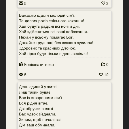
5
3
Бажаємо щастя молодій сім'ї,
Та довгих років спільного кохання!
Хай будуть радісні всі ночі й дні,
Хай здійсняться всі ваші побажання.
Нехай у всьому помагає Бог,
Долайте труднощі без всякого зусилля!
Здорових та красивих діточок,
Хай гірко буде тільки в день весілля!
Копіювати текст
0
5
12
День єдиний у житті
Лиш такий буває.
Вас із створенням сім’ї
Вся рідня вітає.
Дві обручки золоті
Вас удвох з’єднали.
Зичим, щоб печалі всі
Дім ваш обминали.