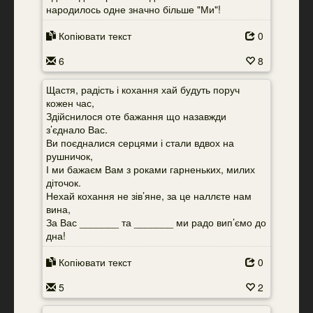
народилось одне значно більше "Ми"!
Копіювати текст
0
6
8
Щастя, радість і кохання хай будуть поруч
кожен час,
Здійснилося оте бажання що назавжди
з’єднало Вас.
Ви поєдналися серцями і стали вдвох на
рушничок,
І ми бажаєм Вам з роками гарненьких, милих
діточок.
Нехай кохання не зів’яне, за це наллєте нам
вина,
За Вас _______ та _______ ми радо вип’ємо до
дна!
Копіювати текст
0
5
2