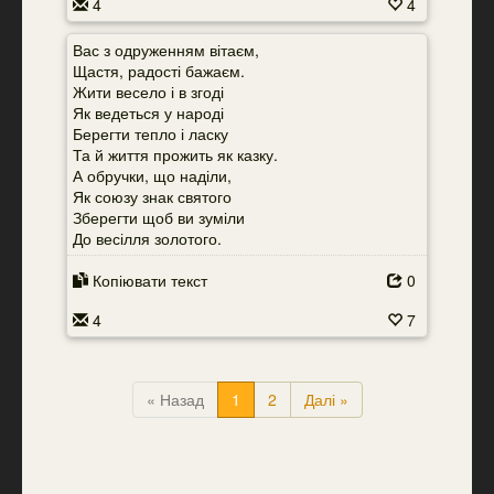
4
4
Вас з одруженням вітаєм,
Щастя, радості бажаєм.
Жити весело і в згоді
Як ведеться у народі
Берегти тепло і ласку
Та й життя прожить як казку.
А обручки, що наділи,
Як союзу знак святого
Зберегти щоб ви зуміли
До весілля золотого.
Копіювати текст
0
4
7
« Назад
1
2
Далі »