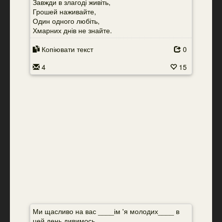
Завжди в злагоді живіть,
Грошей наживайте,
Один одного любіть,
Хмарних днів не знайте.
Копіювати текст
0
4
15
Ми щасливо на вас ____ім 'я молодих____ в
цей день дивимось