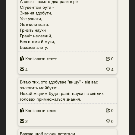
А сесія - всього два рази в рік.
Студентом бути -
Знання здобути,
Усе узнати,
Як вчили мати.
Гризіть науки
Граніт нелегкий,
Без втоми й муки,
Бажаєм злету.
Копіювати текст
0
4
4
Вітаю тих, хто здобуває "вищу" - від вас
залежить майбуття.
Нехай міцним буде граніт науки і в світлих
головах примножаться знання.
Копіювати текст
0
2
0
Бажаю щоб всюди встигали...