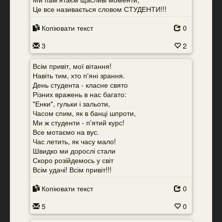
Це все називається словом СТУДЕНТИ!!!
Копіювати текст
0
3
2
Всім привіт, мої вітання!
Навіть тим, хто п'яні зрання.
День студента - класне свято
Різних вражень в нас багато:
"Енки", гульки і зальоти,
Часом спим, як в банці шпроти,
Ми ж студенти - п'ятий курс!
Все мотаємо на вус.
Час летить, як часу мало!
Швидко ми дорослі стали
Скоро розійдемось у світ
Всім удачі! Всім привіт!!!
Копіювати текст
0
5
0