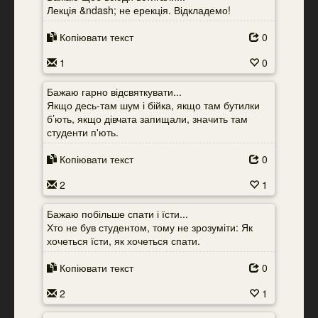
Лекція &ndash; не ерекція. Відкладемо!
Копіювати текст
0
1
0
Бажаю гарно відсвяткувати...
Якщо десь-там шум і бійка, якщо там бутилки
б’ють, якщо дівчата запищали, значить там
студенти п'ють.
Копіювати текст
0
2
1
Бажаю побільше спати і їсти...
Хто не був студентом, тому не зрозуміти: Як
хочеться їсти, як хочеться спати.
Копіювати текст
0
2
1