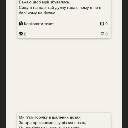
Бажаю щоб мрії збувались....
Сижу я на парi тай думку гадаю чому я не в
барi чому не бухаю.
Копіювати текст
0
2
0
Ми п'єм горілку в шалених дозах,
Завтра прокинемось у різних позах,
Ми пам'ятаєм щасливі моменти,