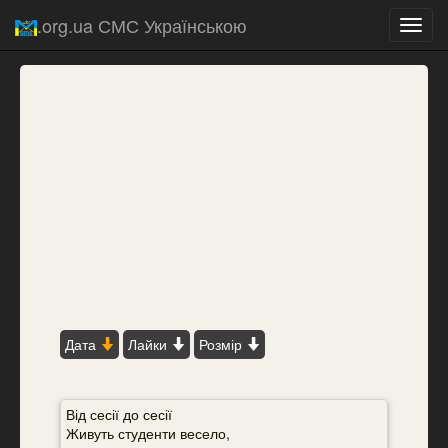
.org.ua СМС Українською
Toggl
navig
Дата
Лайки
Розмір
Від сесії до сесії
Живуть студенти весело,