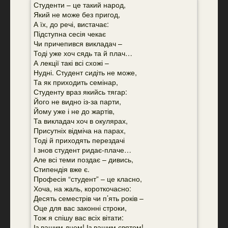
Студенти – це такий народ,
Який не може без пригод,
А їх, до речі, вистачає:
Підступна сесія чекає
Чи причепився викладач –
Тоді уже хоч сядь та й плач…
А лекції такі всі схожі –
Нудні. Студент сидіть не може,
Та як приходить семінар,
Студенту враз якийсь тягар:
Його не видно із-за парти,
Йому уже і не до жартів,
Та викладач хоч в окулярах,
Присутніх відміча на парах,
Тоді й приходять перездачі
І знов студент ридає-плаче…
Але всі теми поздає – дивись,
Стипендія вже є.
Професія “студент” – це класно,
Хоча, на жаль, короткочасно:
Десять семестрів чи п’ять років –
Оце для вас законні строки,
Тож я спішу вас всіх вітати:
Із вашим днем! Із вашим святом!