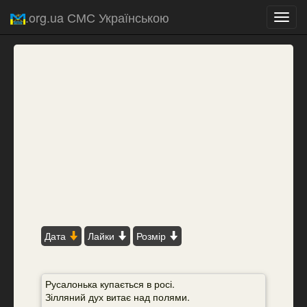
.org.ua СМС Українською
Toggl
navig
Дата
Лайки
Розмір
Русалонька купається в росі.
Зілляний дух витає над полями.