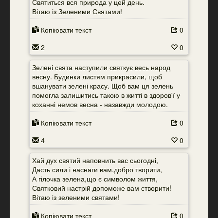
Святиться вся природа у цей день.
Вітаю із Зеленими Святами!
Копіювати текст
0
2
0
Зелені свята наступили святкує весь народ
весну. Будинки листям прикрасили, щоб
вшанувати зелені красу. Щоб вам ця зелень
помогла залишитись такою в житті в здоров'ї у
коханні немов весна - назавжди молодою.
Копіювати текст
0
4
0
Хай дух святий наповнить вас сьогодні,
Дасть сили і наснаги вам,добро творити,
А гілочка зелена,що є символом життя,
Святковий настрій допоможе вам створити!
Вітаю із зеленими святами!
Копіювати текст
0