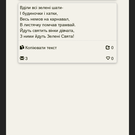
Вділи всі зелені шати-
І будиночки і хатки,
Весь немов на карнавал,
В листячку помчав трамвай.
Йдуть святить вінки дівчата,
З ними йдуть Зелені Свята!
Копіювати текст
0
3
0