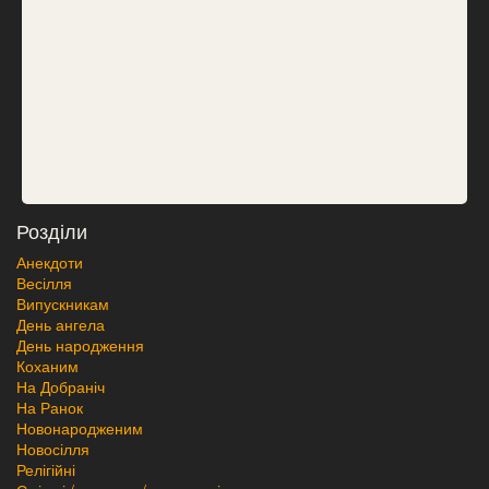
Розділи
Анекдоти
Весілля
Випускникам
День ангела
День народження
Коханим
На Добраніч
На Ранок
Новонародженим
Новосілля
Релігійні