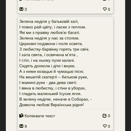
3
0
Зелена неділя у батьковій хаті,
І повно рай-цвіту, і ласки з теплом.
Які ми з правіку любов’ю багаті.
Зелена неділя у нас за столом.
Церковні подзвони і поля освята.
З любистку-барвінку горять три свічі.
І хата свята, і освячена м’ята ,
І стіл, і на ньому пухкі калачі.
Сидять доокола і діти і внуки,
А з ними козацькі й чумацькі пісні.
На вишитій скатерті – батькові руки,
І мамині руки - два дива святі.
І вікна в любистку, і стіни в уборах,
І гладить маленький Ісусик ягня.
В зелену неділю, неначе в Соборах, -
Довкола любові Вкраїнська рідня!
Копіювати текст
0
9
0