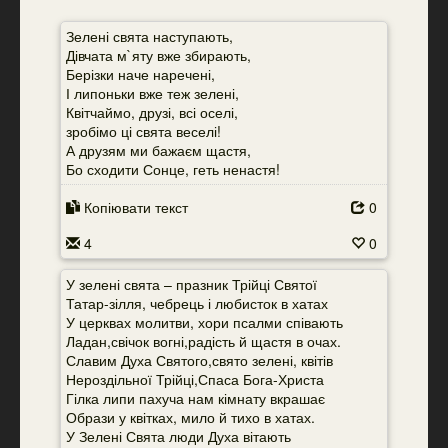
Зелені свята наступають,
Дівчата м`яту вже збирають,
Берізки наче наречені,
І липоньки вже теж зелені,
Квітчаймо, друзі, всі оселі,
зробімо ці свята веселі!
А друзям ми бажаєм щастя,
Бо сходити Сонце, геть ненастя!
Копіювати текст
0
4
0
У зелені свята – празник Трійці Святої
Татар-зілля, чебрець і любисток в хатах
У церквах молитви, хори псалми співають
Ладан,свічок вогні,радість й щастя в очах.
Славим Духа Святого,свято зелені, квітів
Нероздільної Трійці,Спаса Бога-Христа
Гілка липи пахуча нам кімнату вкрашає
Образи у квітках, мило й тихо в хатах.
У Зелені Свята люди Духа вітають