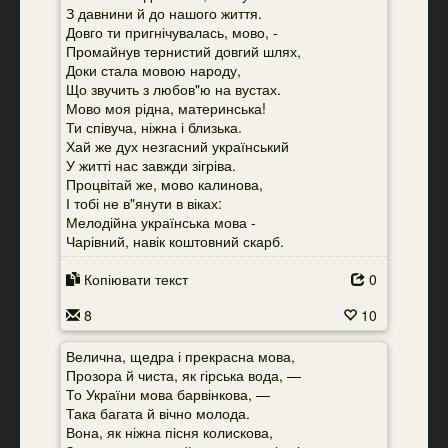
З давнини й до нашого життя.
Довго ти пригнічувалась, мово, -
Промайнув тернистий довгий шлях,
Доки стала мовою народу,
Що звучить з любов"ю на вустах.
Мово моя рідна, материнська!
Ти співуча, ніжна і близька.
Хай же дух незгасний український
У житті нас завжди зігріва.
Процвітай же, мово калинова,
І тобі не в"янути в віках:
Мелодійна українська мова -
Чарівний, навік коштовний скарб.
Копіювати текст
0
8
10
Велична, щедра і прекрасна мова,
Прозора й чиста, як гірська вода, —
То України мова барвінкова, —
Така багата й вічно молода.
Вона, як ніжна пісня колискова,