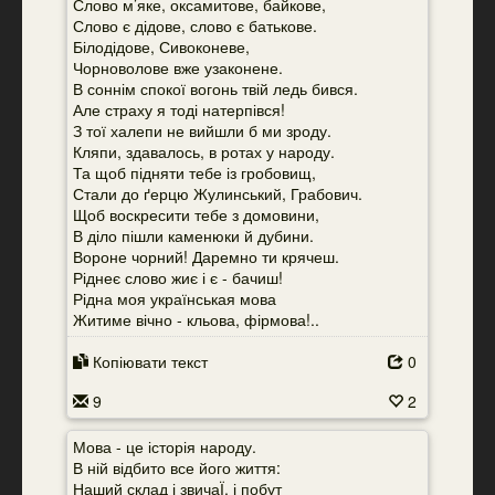
Слово м’яке, оксамитове, байкове,
Слово є дідове, слово є батькове.
Білодідове, Сивоконеве,
Чорноволове вже узаконене.
В соннім спокої вогонь твій ледь бився.
Але страху я тоді натерпівся!
З тої халепи не вийшли б ми зроду.
Кляпи, здавалось, в ротах у народу.
Та щоб підняти тебе із гробовищ,
Стали до ґерцю Жулинський, Грабович.
Щоб воскресити тебе з домовини,
В діло пішли каменюки й дубини.
Вороне чорний! Даремно ти крячеш.
Ріднеє слово жиє і є - бачиш!
Рідна моя українськая мова
Житиме вічно - кльова, фірмова!..
Копіювати текст
0
9
2
Мова - це історія народу.
В ній відбито все його життя:
Наший склад і звичаЇ, і побут