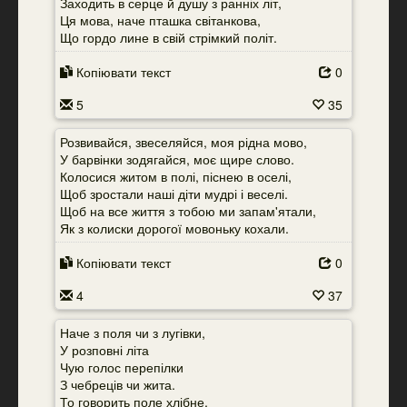
Заходить в серце й душу з ранніх літ,
Ця мова, наче пташка світанкова,
Що гордо лине в свій стрімкий політ.
Копіювати текст
0
5
35
Розвивайся, звеселяйся, моя рідна мово,
У барвінки зодягайся, моє щире слово.
Колосися житом в полі, піснею в оселі,
Щоб зростали наші діти мудрі і веселі.
Щоб на все життя з тобою ми запам'ятали,
Як з колиски дорогої мовоньку кохали.
Копіювати текст
0
4
37
Наче з поля чи з лугівки,
У розповні літа
Чую голос перепілки
З чебреців чи жита.
То говорить поле хлібне,