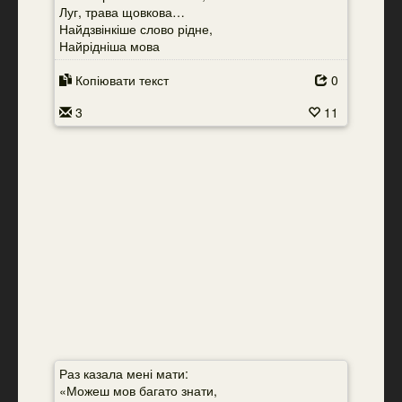
Луг, трава щовкова…
Найдзвінкіше слово рідне,
Найрідніша мова
Копіювати текст
0
3
11
Раз казала мені мати:
«Можеш мов багато знати,