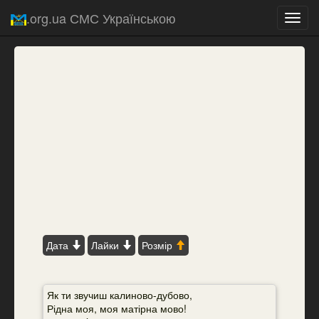
.org.ua СМС Українською
Toggl
navig
Дата
Лайки
Розмір
Як ти звучиш калиново-дубово,
Рідна моя, моя матірна мово!