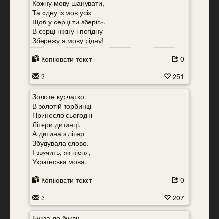
Кожну мову шанувати,
Та одну із мов усіх
Щоб у серці ти зберіг».
В серці ніжну і погідну
Збережу я мову рідну!
Копіювати текст
0
3
251
Золоте курчатко
В золотій торбинці
Принесло сьогодні
Літери дитинці.
А дитина з літер
Збудувала слово.
І звучить, як пісня,
Українська мова.
Копіювати текст
0
3
207
Буква до букви —