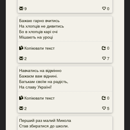
9
0
Бажаю гарно вчитись
На хлопців не дивитись
Бо в хлопців карі очі
Мішають на уроці
Копіювати текст
0
2
7
Навчатись на відмінно
Бажаєм вам віднині.
Батькам своїм на радість,
На славу Україні!
Копіювати текст
0
2
5
Перший раз малий Микола
Став збиратися до школи.