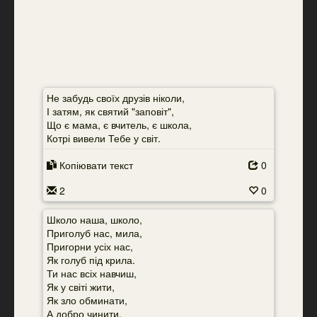
Не забудь своїх друзів ніколи,
І затям, як святий "заповіт",
Що є мама, є вчитель, є школа,
Котрі вивели Тебе у світ.
Копіювати текст
0
2
0
Школо наша, школо,
Приголуб нас, мила,
Пригорни усіх нас,
Як голуб під крила.
Ти нас всіх навчиш,
Як у світі жити,
Як зло обминати,
А добро чинити.