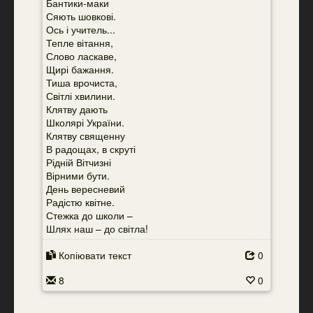
Бантики-маки
Сяють шовкові.
Ось і учитель...
Тепле вітання,
Слово ласкаве,
Щирі бажання.
Тиша врочиста,
Світлі хвилини.
Клятву дають
Школярі України.
Клятву священну
В радощах, в скруті
Рідній Вітчизні
Вірними бути.
День вересневий
Радістю квітне.
Стежка до школи –
Шлях наш – до світла!
Копіювати текст
0
8
0