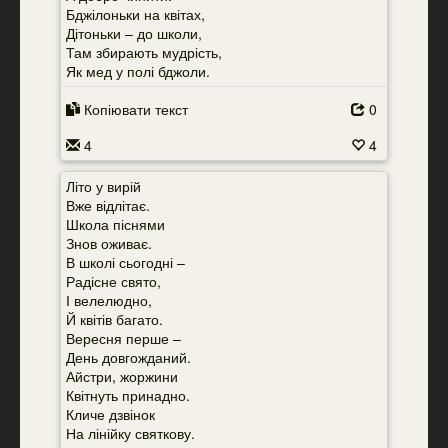
Бджілоньки на квітах,
Дітоньки – до школи,
Там збирають мудрість,
Як мед у полі бджоли.
Копіювати текст
0
4
4
Літо у вирій
Вже відлітає.
Школа піснями
Знов оживає.
В школі сьогодні –
Радісне свято,
І велелюдно,
Й квітів багато.
Вересня перше –
День довгожданий.
Айстри, жоржини
Квітнуть принадно.
Кличе дзвінок
На лінійку святкову.