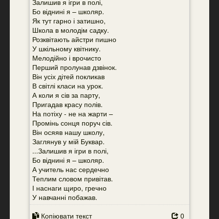
Залишив я ігри в полі,
Бо віднині я – школяр.
Як тут гарно і затишно,
Школа в молодім садку.
Розквітають айстри пишно
У шкільному квітнику.
Мелодійно і врочисто
Перший пролунав дзвінок.
Він усіх дітей покликав
В світлі класи на урок.
А коли я сів за парту,
Пригадав красу полів.
На потіху - не на жарти –
Промінь сонця поруч сів.
Він осяяв нашу школу,
Заглянув у мій Буквар.
...Залишив я ігри в полі,
Бо віднині я – школяр.
А учитель нас сердечно
Теплим словом привітав.
І наснаги щиро, гречно
У навчанні побажав.
Копіювати текст
0