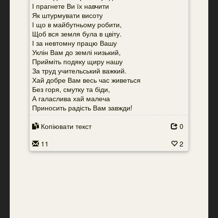
І прагнете Ви їх навчити
Як штурмувати висоту
І що в майбутньому робити,
Щоб вся земля була в цвіту.
І за невтомну працю Вашу
Уклін Вам до землі низький,
Прийміть подяку щиру нашу
За труд учительський важкий.
Хай добре Вам весь час живеться
Без горя, смутку та біди,
А галаслива хай малеча
Приносить радість Вам завжди!
Копіювати текст
0
11
2