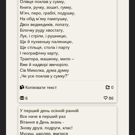
Олівця поклав у сумку,
Книги, ручку, зошит, гумку,
М’яч, перо, граблі, подушку,
На обід м’яку пампушку,
Двох ведмедиків, лопату,
Білочку руду хвостату,
Лук, і стріли, і рушницю,
Ще й пухкеньку паляницю,
Ще стільця, стола і парту
І географічну карту,
Трактора, машинку, мило –
Вже й надворі звечоріло.
Сів Миколка, дума думку
„Чи усе поклав у сумку?”
Копіювати текст
0
6
86
У перший день осінній ранній
Все наче в перший раз
Вітання в День знань -
Знову друзі, подруги, клас!
Мусиш, школяр, вчитися