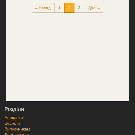
« Назад
1
2
3
Далі »
Розділи
Анекдоти
Весілля
Випускникам
День ангела