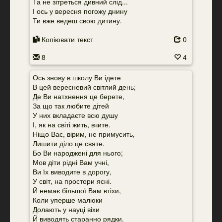
Та не зітреться дивний слід...
І ось у вересня погожу днину
Ти вже ведеш свою дитину.
Копіювати текст
0
8
4
Ось знову в школу Ви ідете
В цей вересневий світлий день;
Де Ви натхнення це берете,
За що так любите дітей
У них вкладаєте всю душу
І, як на світі жить, вчите.
Ніщо Вас, вірим, не примусить,
Лишити діло це святе.
Бо Ви народжені для нього;
Мов діти рідні Вам учні,
Ви їх виводите в дорогу,
У світ, на простори ясні.
Й немає більшої Вам втіхи,
Коли уперше малюки
Долають у науці віхи
Й виводять старанно рядки.