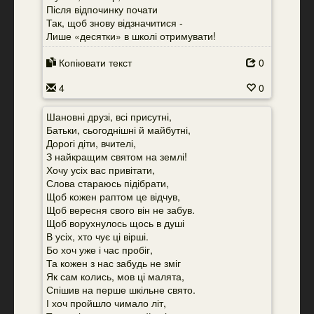
Після відпочинку почати
Так, щоб знову відзначитися -
Лише «десятки» в школі отримувати!
Копіювати текст
0
4
0
Шановні друзі, всі присутні,
Батьки, сьогоднішні й майбутні,
Дорогі діти, вчителі,
З найкращим святом на землі!
Хочу усіх вас привітати,
Слова стараюсь підібрати,
Щоб кожен раптом це відчув,
Щоб вересня свого він не забув.
Щоб ворухнулось щось в душі
В усіх, хто чує ці вірші.
Бо хоч уже і час пробіг,
Та кожен з нас забудь не зміг
Як сам колись, мов ці малята,
Спішив на перше шкільне свято.
І хоч пройшло чимало літ,