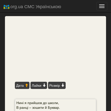
.org.ua СМС Українською
Toggl
navig
Дата
Лайки
Розмір
Нині я прийшов до школи,
В ранці – зошити й Буквар.